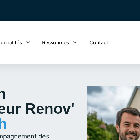
ionnalités
Ressources
Contact
n
ur Renov'
h
compagnement des