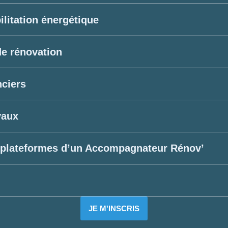
ilitation énergétique
de rénovation
nciers
vaux
es plateformes d’un Accompagnateur Rénov’
JE M'INSCRIS